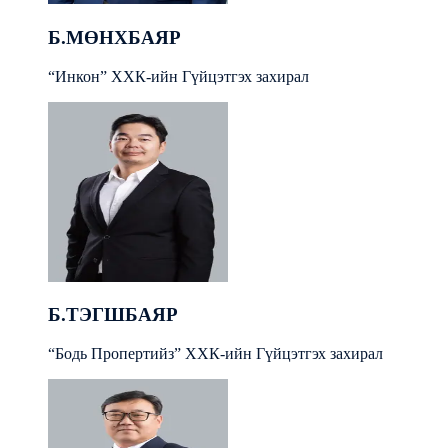
Б.МӨНХБАЯР
“Инкон” ХХК-ийн Гүйцэтгэх захирал
Б.ТЭГШБАЯР
“Бодь Пропертийз” ХХК-ийн Гүйцэтгэх захирал