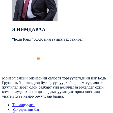
Э.НЯМДАВАА
“Бодь Рэйл” ХХК-ийн гүйцэтгэх захирал
Монгол Улсын бизнесийн салбарт тэргүүлэгчдийн нэг Бодь
Групп нь барилга, дэд бүтэц, уул уурхай, эрчим хүч, аялал
жуулчлал зэрэг олон салбарт үйл ажиллагаа эрхэлдэг охин
компаниудынхаа нэгдлээр дамжуулан улс орны хөгжилд
үнэтэй хувь нэмэр оруулсаар байна.
Танилцуулга
Удирдлагын баг