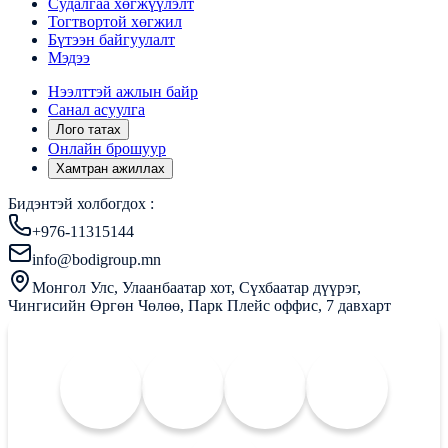
Судалгаа хөгжүүлэлт
Тогтвортой хөгжил
Бүтээн байгуулалт
Мэдээ
Нээлттэй ажлын байр
Санал асуулга
Лого татах
Онлайн брошуур
Хамтран ажиллах
Бидэнтэй холбогдох :
+976-11315144
info@bodigroup.mn
Монгол Улс, Улаанбаатар хот, Сүхбаатар дүүрэг,
Чингисийн Өргөн Чөлөө, Парк Плейс оффис, 7 давхарт