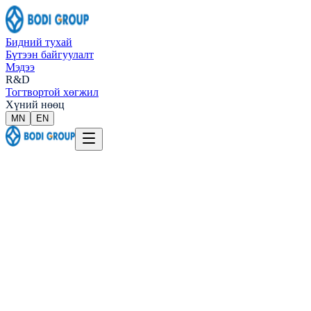
Бидний тухай
Бүтээн байгуулалт
Мэдээ
R&D
Тогтвортой хөгжил
Хүний нөөц
МN
EN