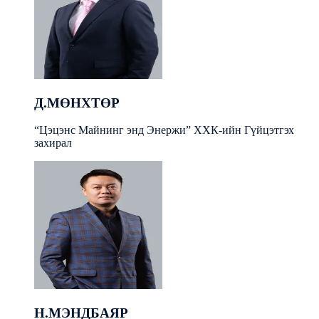
Д.МӨНХТӨР
“Цэцэнс Майнинг энд Энержи” ХХК-ийн Гүйцэтгэх
захирал
Н.МЭНДБАЯР