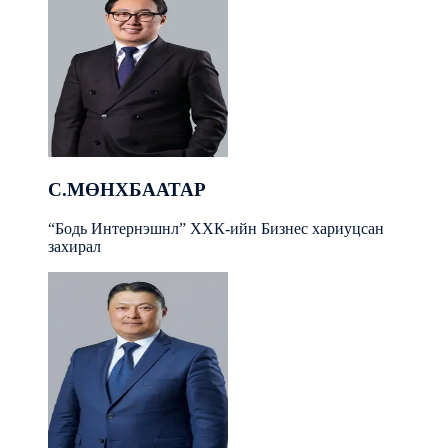
С.МӨНХБААТАР
“Бодь Интернэшнл” ХХК-ийн Бизнес хариуцсан
захирал