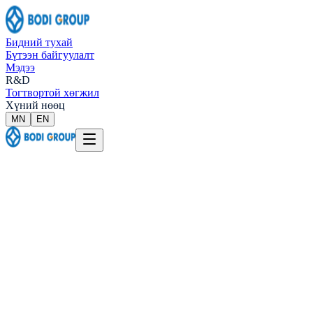
Бидний тухай
Бүтээн байгуулалт
Мэдээ
R&D
Тогтвортой хөгжил
Хүний нөөц
МN
EN