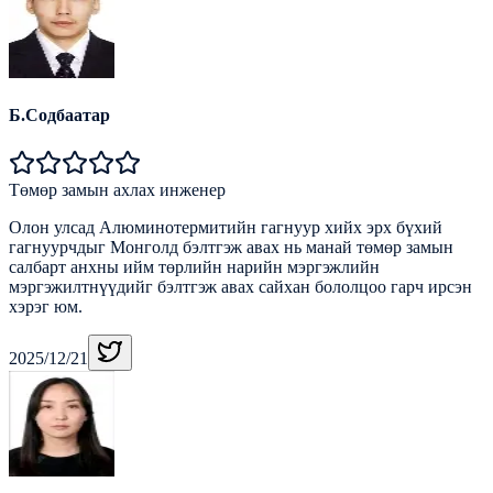
Б.Содбаатар
Төмөр замын ахлах инженер
Oлон улсад Алюминотермитийн гагнуур хийх эрх бүхий
гагнуурчдыг Монголд бэлтгэж авах нь манай төмөр замын
салбарт анхны ийм төрлийн нарийн мэргэжлийн
мэргэжилтнүүдийг бэлтгэж авах сайхан бололцоо гарч ирсэн
хэрэг юм.
2025/12/21