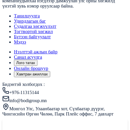
компаниудынхаа нэгдлээр дамжуулан улс орны хөгжилд
үнэтэй хувь нэмэр оруулсаар байна.
Танилцуулга
Удирдлагын баг
Судалгаа хөгжүүлэлт
Тогтвортой хөгжил
Бүтээн байгуулалт
Мэдээ
Нээлттэй ажлын байр
Санал асуулга
Лого татах
Онлайн брошуур
Хамтран ажиллах
Бидэнтэй холбогдох :
+976-11315144
info@bodigroup.mn
Монгол Улс, Улаанбаатар хот, Сүхбаатар дүүрэг,
Чингисийн Өргөн Чөлөө, Парк Плейс оффис, 7 давхарт