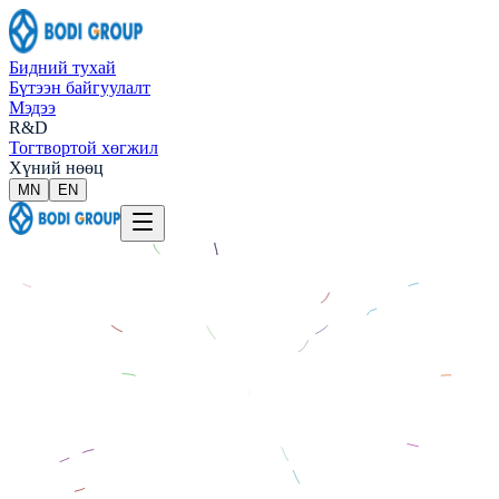
Бидний тухай
Бүтээн байгуулалт
Мэдээ
R&D
Тогтвортой хөгжил
Хүний нөөц
МN
EN