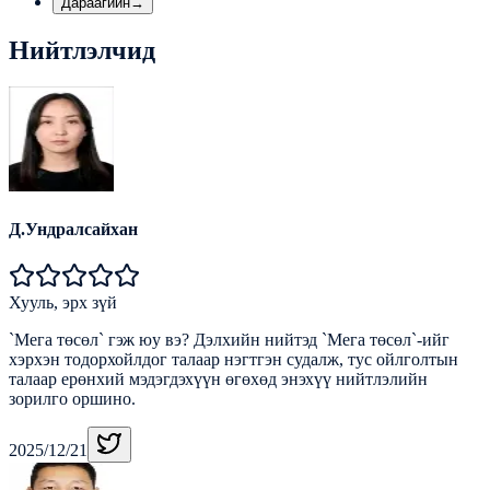
Дараагийн
→
Нийтлэлчид
Д.Ундралсайхан
Хууль, эрх зүй
`Мега төсөл` гэж юу вэ? Дэлхийн нийтэд `Мега төсөл`-ийг
хэрхэн тодорхойлдог талаар нэгтгэн судалж, тус ойлголтын
талаар ерөнхий мэдэгдэхүүн өгөхөд энэхүү нийтлэлийн
зорилго оршино.
2025/12/21