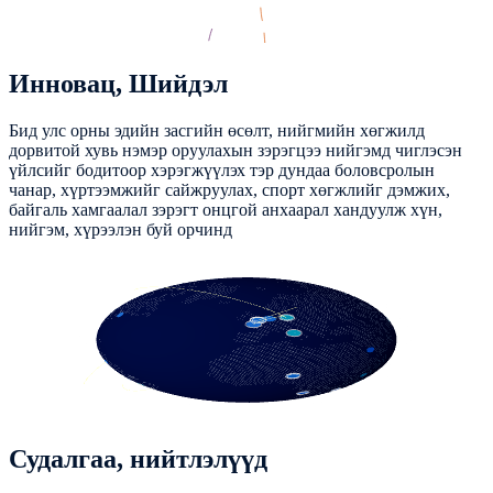
Инновац, Шийдэл
Бид улс орны эдийн засгийн өсөлт, нийгмийн хөгжилд
дорвитой хувь нэмэр оруулахын зэрэгцээ нийгэмд чиглэсэн
үйлсийг бодитоор хэрэгжүүлэх тэр дундаа боловсролын
чанар, хүртээмжийг сайжруулах, спорт хөгжлийг дэмжих,
байгаль хамгаалал зэрэгт онцгой анхаарал хандуулж хүн,
нийгэм, хүрээлэн буй орчинд
Судалгаа, нийтлэлүүд