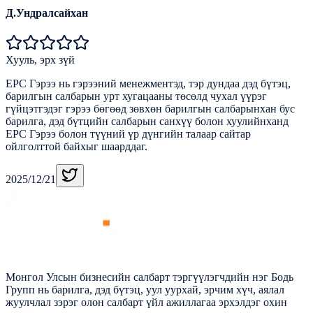
Д.Ундралсайхан
Хууль, эрх зүй
EPC Гэрээ нь гэрээний менежментэд, тэр дундаа дэд бүтэц,
барилгын салбарын урт хугацааны төсөлд чухал үүрэг
гүйцэтгэдэг гэрээ бөгөөд зөвхөн барилгын салбарынхан бус
барилга, дэд бүтцийн салбарын санхүү болон хуулийнханд
EPC Гэрээ болон түүний үр дүнгийн талаар сайтар
ойлголттой байхыг шаарддаг.
2025/12/21
Монгол Улсын бизнесийн салбарт тэргүүлэгчдийн нэг Бодь
Групп нь барилга, дэд бүтэц, уул уурхай, эрчим хүч, аялал
жуулчлал зэрэг олон салбарт үйл ажиллагаа эрхэлдэг охин