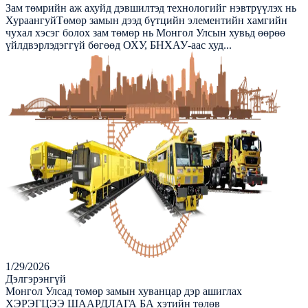
Зам төмрийн аж ахуйд дэвшилтэд технологийг нэвтрүүлэх нь
ХураангуйТөмөр замын дээд бүтцийн элементийн хамгийн
чухал хэсэг болох зам төмөр нь Монгол Улсын хувьд өөрөө
үйлдвэрлэдэггүй бөгөөд ОХУ, БНХАУ-аас худ...
1/29/2026
Дэлгэрэнгүй
Монгол Улсад төмөр замын хуванцар дэр ашиглах
ХЭРЭГЦЭЭ ШААРДЛАГА БА хэтийн төлөв