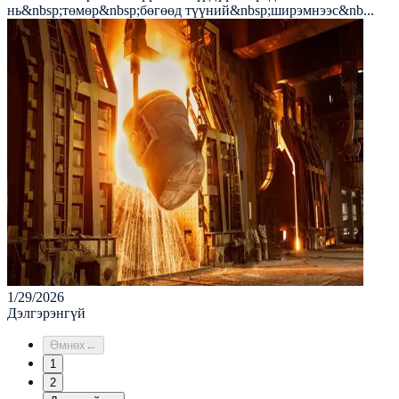
нь&nbsp;төмөр&nbsp;бөгөөд түүний&nbsp;ширэмнээс&nb...
1/29/2026
Дэлгэрэнгүй
Өмнөх
←
1
2