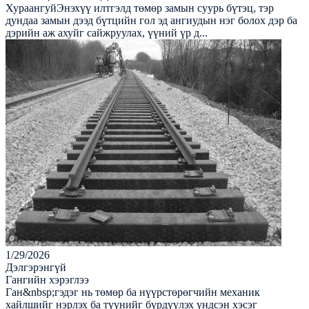
ХураангуйЭнэхүү илтгэлд төмөр замын суурь бүтэц, тэр
дундаа замын дээд бүтцийн гол эд ангиудын нэг болох дэр ба
дэрийн аж ахуйг сайжруулах, үүний үр д...
1/29/2026
Дэлгэрэнгүй
Гангийн хэрэглээ
Ган&nbsp;гэдэг нь төмөр ба нүүрстөрөгчийн механик
хайлшийг нэрлэх ба түүнийг бүрдүүлэх үндсэн хэсэг